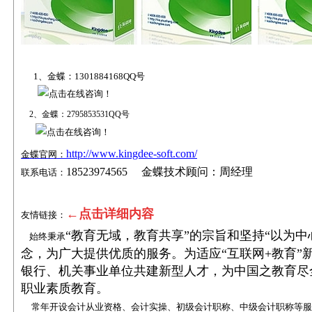
1、金蝶：1301884168QQ号
2、金蝶：2795853531QQ号
http://www.kingdee-soft.com/
金蝶官网：
18523974565 金蝶技术顾问：周经理
联系电话：
←点击详细内容
友情链接：
“教育无域，教育共享”的宗旨和坚持“以为
始终秉承
念，为广大提供优质的服务。为适应“互联网+教育”
银行、机关事业单位共建新型人才，为中国之教育尽
职业素质教育。
常年开设会计从业资格
、会计实操
、
初级会计职称
、
中级会计职称
等服