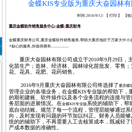
金蝶KIS专业版为重庆大奋园林
时间:2016/9/13 【
打印
】 【
收
-
-
重庆金蝶软件销售服务中心
金蝶
重庆财考
,
,
金蝶重庆财考
公司
重庆金蝶软件销售服务
帮助大重庆地区千万家大中小
+
,
...............
贴心的
服务
你值得拥有
重庆大奋园林有限公司成立于2010年9月29日，
化苗生产
；造林、经济林、园林绿化苗批发、零售
；
花、花具、花肥、花药销售。
2016年9月重庆大奋园林有限公司终选择了
重庆蝶
管理企业的各项业务，在金蝶KIS专业版的帮助下，
的期初
建账、软件操作以及
各个业务流程的连接与管
务层面的进展情况。在
系统的辅助
下，帮
金蝶KIS专业版
底自动结账。规范了每一个流程，管理层能够通过系
向，及时发现有问题的环节加以纠正。财务人员能够
统的的辅助下，不再需要人工去核算成本，既减轻了
产成本数据的准确性。