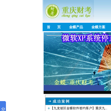
首 页
金蝶产品
金蝶方案
【九龙坡区金蝶软件签约客户】重庆九...